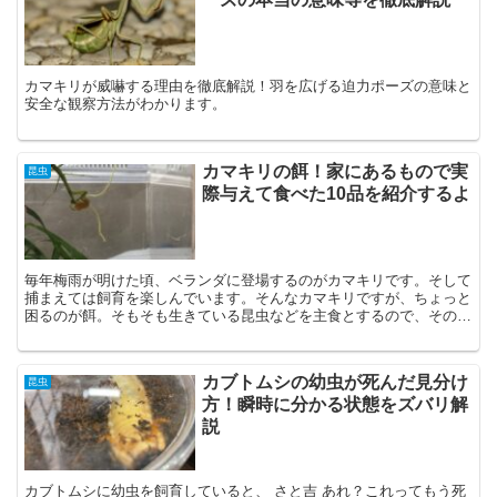
カマキリが威嚇する理由を徹底解説！羽を広げる迫力ポーズの意味と
安全な観察方法がわかります。
カマキリの餌！家にあるもので実
昆虫
際与えて食べた10品を紹介するよ
毎年梅雨が明けた頃、ベランダに登場するのがカマキリです。そして
捕まえては飼育を楽しんでいます。そんなカマキリですが、ちょっと
困るのが餌。そもそも生きている昆虫などを主食とするので、その手
配が大変。 だからそんな餌が見つからない場合は、家にあ...
カブトムシの幼虫が死んだ見分け
昆虫
方！瞬時に分かる状態をズバリ解
説
カブトムシに幼虫を飼育していると、 さと吉 あれ？これってもう死