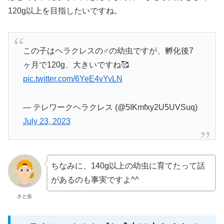
120g以上を目指したいですね。
この子はヘラクレスの♂の幼虫ですが、孵化後7
ヶ月で120g、大きいですね🥰
pic.twitter.com/6YeE4vYvLN
— テレワークヘラクレス (@5IKmfxy2U5UVSuq)
July 23, 2023
ちなみに、140g以上の幼虫に育てたって話
があるのも事実ですよ^^
さと吉