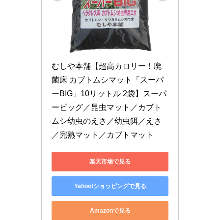
むしや本舗【超高カロリー！廃
菌床 カブトムシマット「スーパ
ーBIG」10リットル 2袋】スーパ
ービッグ／昆虫マット／カブト
ムシ幼虫のえさ／幼虫餌／えさ
／完熟マット／カブトマット
楽天市場で見る
Yahoo!ショッピングで見る
Amazonで見る