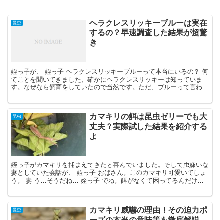
ヘラクレスリッキーブルーは実在
昆虫
するの？早速調査した結果が超驚
き
姪っ子が、 姪っ子 ヘラクレスリッキーブルーって本当にいるの？ 何
てことを聞いてきました。確かにヘラクレスリッキーは知っていま
す。なぜなら飼育をしていたので当然です。ただ、ブルーって言われ
る個体が実在するのかどうかは分かりません。 となれば...
カマキリの餌は昆虫ゼリーでも大
昆虫
丈夫？実際試した結果を紹介する
よ
姪っ子がカマキリを捕まえてきたと喜んでいました。そして虫嫌いな
妻としていた会話が、 姪っ子 おばさん。このカマキリ可愛いでしょ
う。 妻 う…そうだね… 姪っ子 でね。餌がなくて困ってるんだけ
ど、カマキリが食べる虫ってどっかにいないかなぁ？ ...
カマキリ威嚇の理由！その迫力ポ
昆虫
ーズの本当の意味等を徹底解説