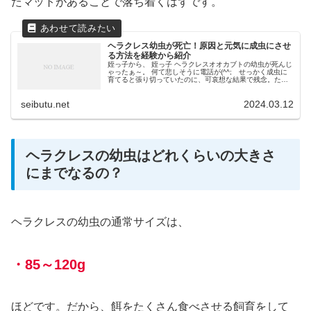
たマットがあることで落ち着くはずです。
ヘラクレス幼虫が死亡！原因と元気に成虫にさせ
る方法を経験から紹介
姪っ子から、 姪っ子 ヘラクレスオオカブトの幼虫が死んじ
ゃったぁ～。 何て悲しそうに電話が(^^; せっかく成虫に
育てると張り切っていたのに、可哀想な結果で残念。た
だ、もう一度チャレンジするとは言っています。しかし、
同じ過ちをさせるわけには...
seibutu.net
2024.03.12
ヘラクレスの幼虫はどれくらいの大きさ
にまでなるの？
ヘラクレスの幼虫の通常サイズは、
・85～120g
ほどです。だから、餌をたくさん食べさせる飼育をして