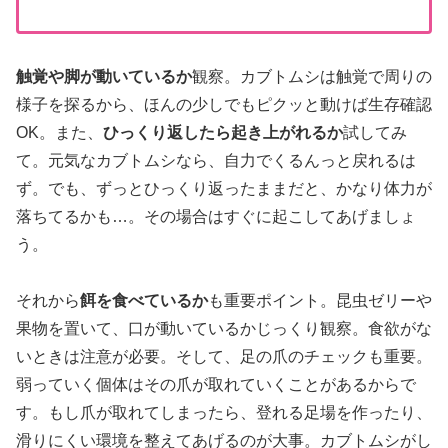
触覚や脚が動いているか
観察。カブトムシは触覚で周りの
様子を探るから、ほんの少しでもピクッと動けば生存確認
OK。また、
ひっくり返したら起き上がれるか
試してみ
て。元気なカブトムシなら、自力でくるんっと戻れるは
ず。でも、ずっとひっくり返ったままだと、かなり体力が
落ちてるかも…。その場合はすぐに起こしてあげましょ
う。
それから
餌を食べているか
も重要ポイント。昆虫ゼリーや
果物を置いて、口が動いているかじっくり観察。食欲がな
いときは注意が必要。そして、足の爪のチェックも重要。
弱っていく個体はその爪が取れていくことがあるからで
す。もし爪が取れてしまったら、登れる足場を作ったり、
滑りにくい環境を整えてあげるのが大事。カブトムシがし