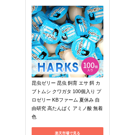
昆虫ゼリー 昆虫 飼育 エサ 餌 カ
ブトムシ クワガタ 100個入り プ
ロゼリー KBファーム 夏休み 自
由研究 高たんぱく アミノ酸 無着
色
楽天市場で見る