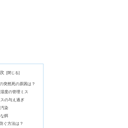
次
の突然死の原因は？
・湿度の管理ミス
レスの与え過ぎ
に汚染
切な餌
防ぐ方法は？