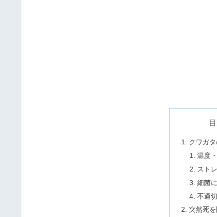
目
クワガタ
温度
スト
細菌
不適
突然死を